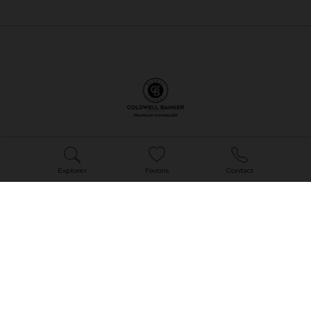
Coldwell Banker Franklin Immobilier est spécialiste de
l'immobilier de luxe et de l'immobilier de prestige à Nantes.
Explorer
Favoris
Contact
Nos consultants.es sauront vous accompagner dans votre
projet.
Mentions légales
Politique de confidentialité
Politique de cookies
Honoraires d'agences
Réseau Coldwell Banker